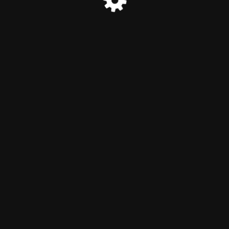
© Entranet 2026