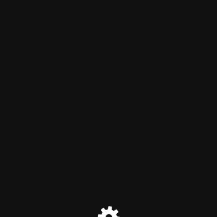
Entranet
Estamos em manuteção
em breve voltaremos!