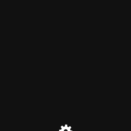
Entranet
Estamos em manuteção
em breve voltaremos!