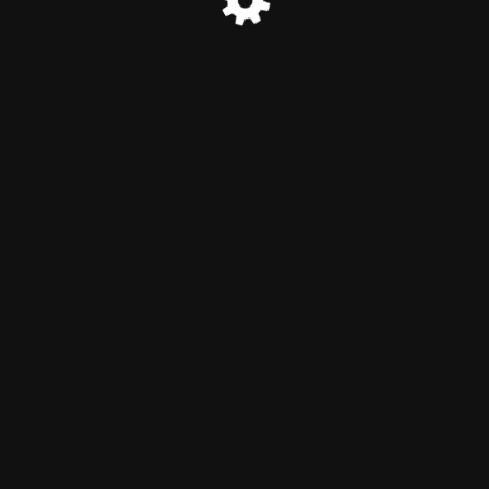
© Entranet 2026