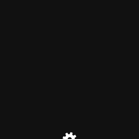
Entranet
Estamos em manuteção
em breve voltaremos!