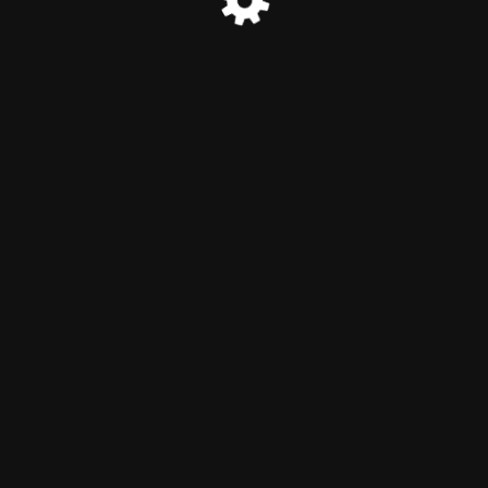
© Entranet 2026