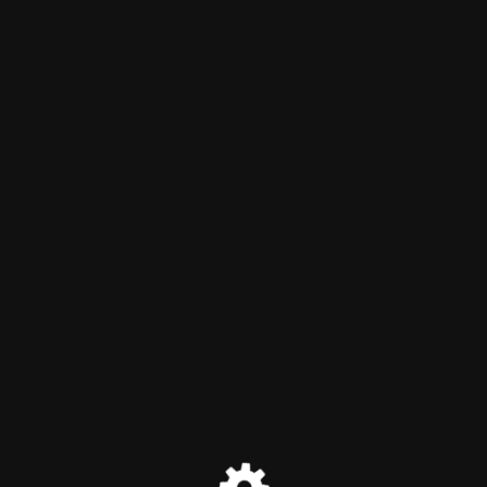
Entranet
Estamos em manuteção
em breve voltaremos!