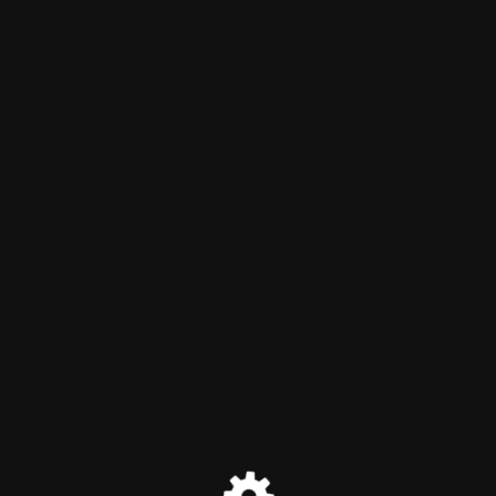
Entranet
Estamos em manuteção
em breve voltaremos!