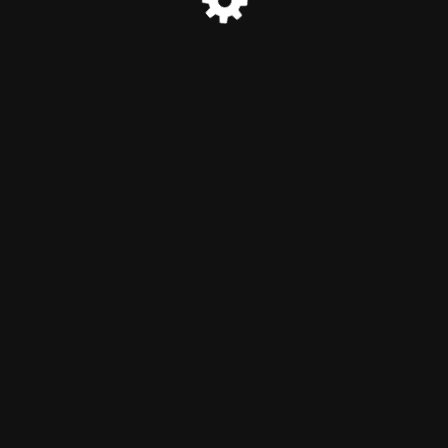
© Entranet 2026