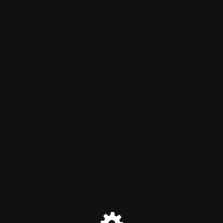
Entranet
Estamos em manuteção
em breve voltaremos!