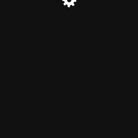
© Entranet 2026