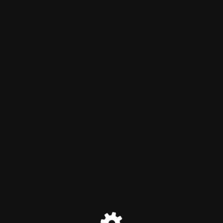
Entranet
Estamos em manuteção
em breve voltaremos!