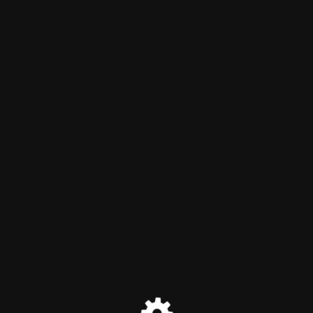
Entranet
Estamos em manuteção
em breve voltaremos!