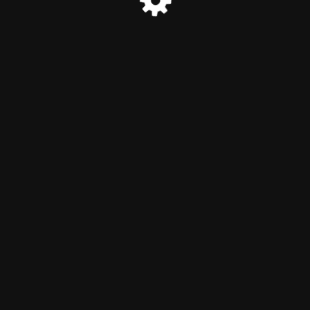
© Entranet 2026