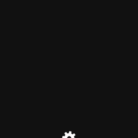
Entranet
Estamos em manuteção
em breve voltaremos!