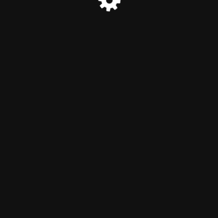
© Entranet 2026