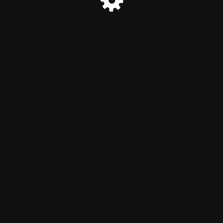
© Entranet 2026