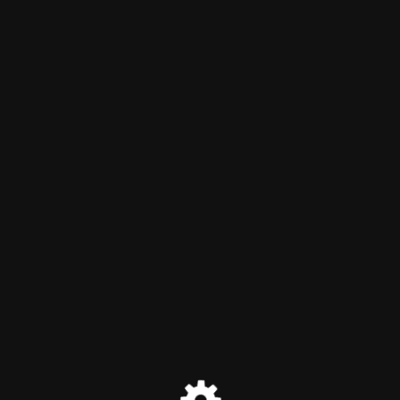
Entranet
Estamos em manuteção
em breve voltaremos!