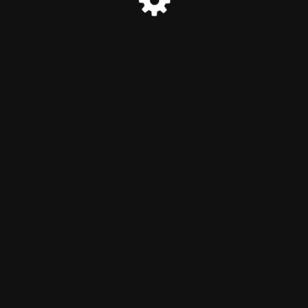
© Entranet 2026