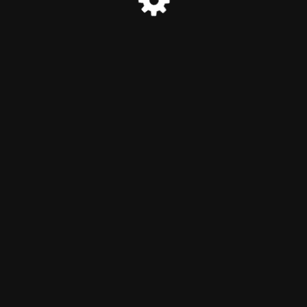
© Entranet 2026