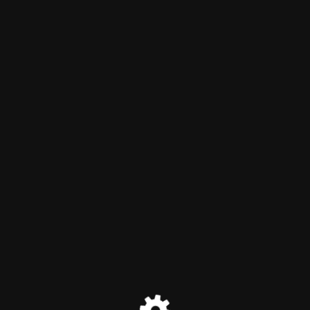
Entranet
Estamos em manuteção
em breve voltaremos!