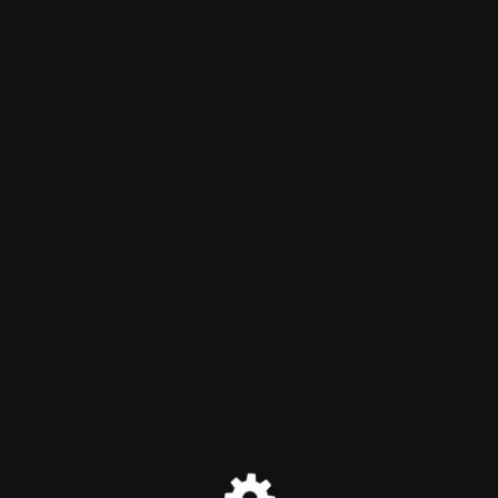
Entranet
Estamos em manuteção
em breve voltaremos!