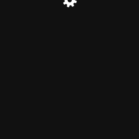
© Entranet 2026