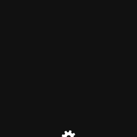
Entranet
Estamos em manuteção
em breve voltaremos!