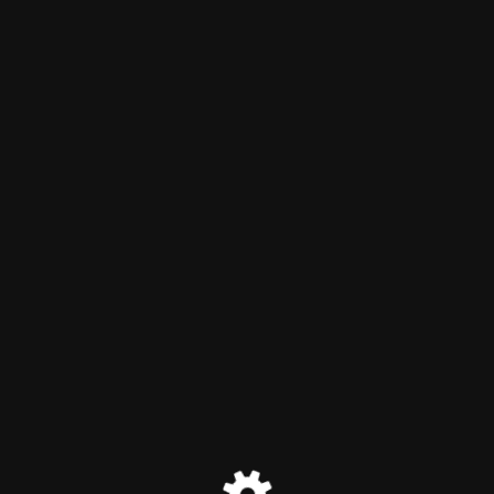
Entranet
Estamos em manuteção
em breve voltaremos!