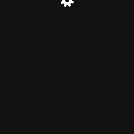
© Entranet 2026