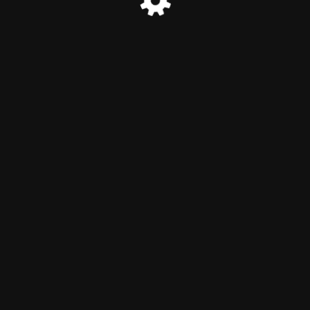
© Entranet 2026