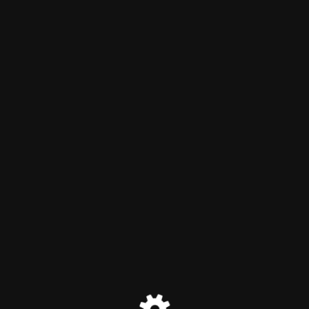
Entranet
Estamos em manuteção
em breve voltaremos!