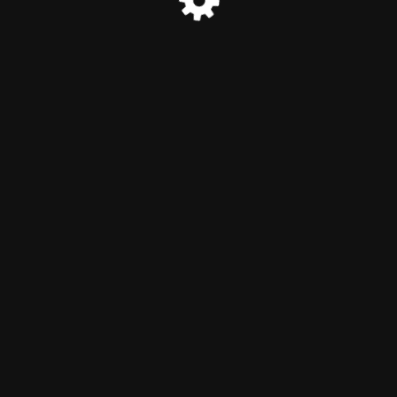
© Entranet 2026