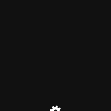
Entranet
Estamos em manuteção
em breve voltaremos!