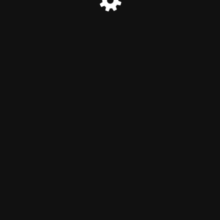
© Entranet 2026